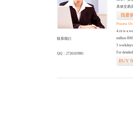
具体交易
我要
Process Ov
4.cn is a w
million RMB
联系我们
5 workdays
For detaile
QQ：2726103981
BUY 