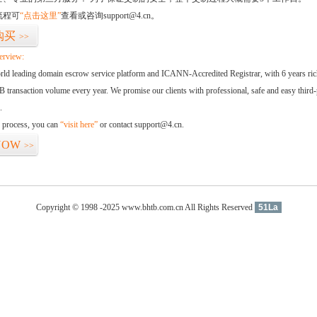
流程可
“点击这里”
查看或咨询support@4.cn。
购买
>>
erview:
orld leading domain escrow service platform and ICANN-Accredited Registrar, with 6 years ri
 transaction volume every year. We promise our clients with professional, safe and easy third-
.
d process, you can
“visit here”
or contact support@4.cn.
NOW
>>
Copyright © 1998 -2025 www.bhtb.com.cn All Rights Reserved
51La